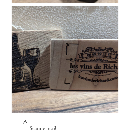
^
Scanne moi!