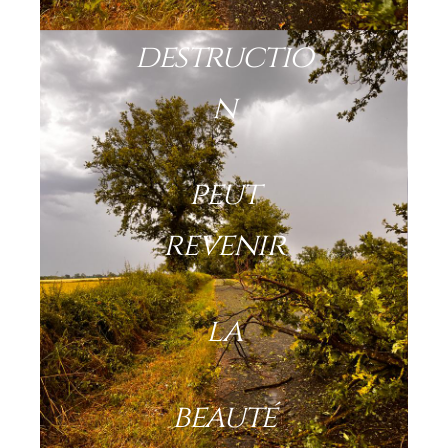
destructio
n
peut
revenir
la
beauté